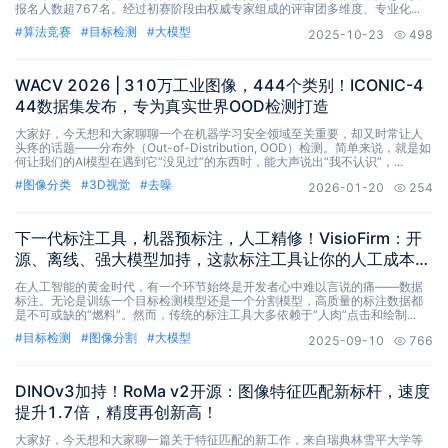
报名人数超767名。经过初赛阶段由权威专家组成的评审团多维度、专业化...
#
算法竞赛
#
目标检测
#
大模型
2025-10-23
498
WACV 2026 | 310万工业图像，444个类别！ICONIC-4
44数据集发布，专为真实世界OOD检测打造
大家好，今天想和大家聊聊一个在机器学习安全领域至关重要，却又时常让人
头疼的话题——分布外（Out-of-Distribution, OOD）检测。简单来说，就是如
何让我们的AI模型在遇到它“没见过”的东西时，能大声说出“我不认识”，...
#
图像分类
#
3D视觉
#
去噪
2026-01-20
254
下一代标注工具，机器预标注，人工精修！VisioFirm：开
源、离线、强大模型加持，这款标注工具让你的人工成本降
低90%！
在人工智能的黄金时代，有一个环节始终是开发者心中难以言说的痛——数据
标注。无论是训练一个目标检测模型还是一个分割模型，高质量的标注数据都
是不可或缺的“燃料”。然而，传统的标注工具大多依赖于“人肉”点击和绘制...
#
目标检测
#
图像分割
#
大模型
2025-09-10
766
DINOv3加持！RoMa v2开源：图像特征匹配新标杆，速度
提升1.7倍，精度再创新高！
大家好，今天想和大家聊一篇关于特征匹配的新工作，来自瑞典林雪平大学等