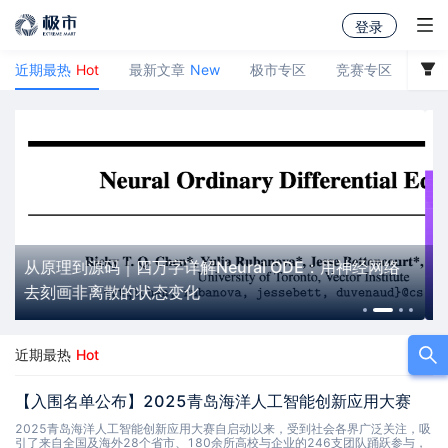
登录
近期最热
Hot
最新文章
New
极市专区
竞赛专区
极
消息中心
暂无新消息通知
 ODE：用神经网络
极市计算机视觉线上技术分享集锦（视频 
中）
查看历史消息
近期最热
Hot
【入围名单公布】2025青岛海洋人工智能创新应用大赛
2025青岛海洋人工智能创新应用大赛自启动以来，受到社会各界广泛关注，吸
引了来自全国及海外28个省市、180余所高校与企业的246支团队踊跃参与，