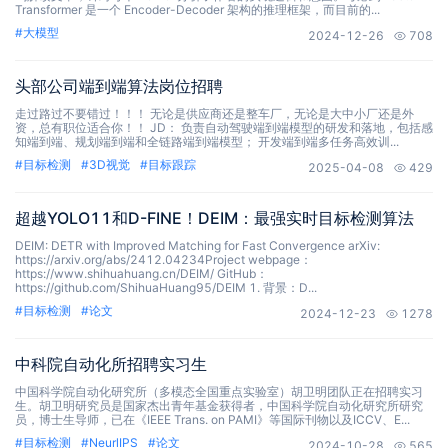
Transformer 是一个 Encoder-Decoder 架构的推理框架，而目前的...
#
大模型
2024-12-26
708
头部公司端到端算法岗位招聘
走过路过不要错过！！！ 无论是供应商还是整车厂，无论是大中小厂还是外
资，总有职位适合你！！ JD： 负责自动驾驶端到端模型的研发和落地，包括感
知端到端、规划端到端和全链路端到端模型； 开发端到端多任务高效训...
#
目标检测
#
3D视觉
#
目标跟踪
2025-04-08
429
超越YOLO11和D-FINE！DEIM：最强实时目标检测算法
DEIM: DETR with Improved Matching for Fast Convergence arXiv:
https://arxiv.org/abs/2412.04234Project webpage：
https://www.shihuahuang.cn/DEIM/ GitHub：
https://github.com/ShihuaHuang95/DEIM 1. 背景：D...
#
目标检测
#
论文
2024-12-23
1278
中科院自动化所招聘实习生
中国科学院自动化研究所（多模态全国重点实验室）胡卫明团队正在招聘实习
生。胡卫明研究员是国家杰出青年基金获得者，中国科学院自动化研究所研究
员，博士生导师，已在《IEEE Trans. on PAMI》等国际刊物以及ICCV、E...
#
目标检测
#
NeurlIPS
#
论文
2024-10-28
565