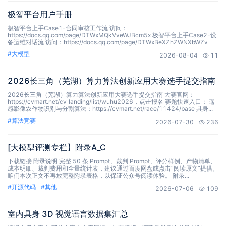
极智平台用户手册
极智平台上手Case1-合同审核工作流 访问：
https://docs.qq.com/page/DTWxMQkVveWJBcm5x 极智平台上手Case2-设
备运维对话流 访问：https://docs.qq.com/page/DTWxBeXZhZWNXbWZv
#
大模型
2026-08-04
11
2026长三角（芜湖）算力算法创新应用大赛选手提交指南
2026长三角（芜湖）算力算法创新应用大赛选手提交指南 大赛官网：
https://cvmart.net/cv_landing/list/wuhu2026，点击报名 赛题快速入口： 遥
感影像农作物识别与分割算法：https://cvmart.net/race/11424/base 具身...
#
算法竞赛
2026-07-30
236
[大模型评测专栏】附录A_C
下载链接 附录说明 完整 50 条 Prompt、裁判 Prompt、评分样例、产物清单、
成本明细、裁判费用和全量统计表，建议通过百度网盘或点击“阅读原文”提供。
咱们本次正文不再放完整附录表格，以保证公众号阅读体验。 附录...
#
开源代码
#
其他
2026-07-06
109
室内具身 3D 视觉语言数据集汇总