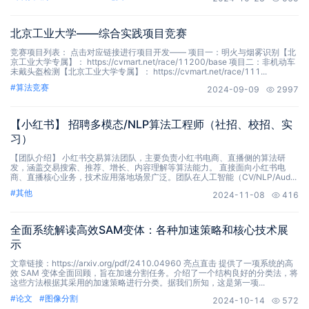
北京工业大学——综合实践项目竞赛
竞赛项目列表： 点击对应链接进行项目开发—— 项目一：明火与烟雾识别【北
京工业大学专属】： https://cvmart.net/race/11200/base 项目二：非机动车
未戴头盔检测【北京工业大学专属】： https://cvmart.net/race/111...
#
算法竞赛
2024-09-09
2997
【小红书】 招聘多模态/NLP算法工程师（社招、校招、实
习）
【团队介绍】 小红书交易算法团队，主要负责小红书电商、直播侧的算法研
发，涵盖交易搜索、推荐、增长、内容理解等算法能力。 直接面向小红书电
商、直播核心业务，技术应用落地场景广泛。团队在人工智能（CV/NLP/Aud...
#
其他
2024-11-08
416
全面系统解读高效SAM变体：各种加速策略和核心技术展
示
文章链接：https://arxiv.org/pdf/2410.04960 亮点直击 提供了一项系统的高
效 SAM 变体全面回顾，旨在加速分割任务。介绍了一个结构良好的分类法，将
这些方法根据其采用的加速策略进行分类。据我们所知，这是第一项...
#
论文
#
图像分割
2024-10-14
572