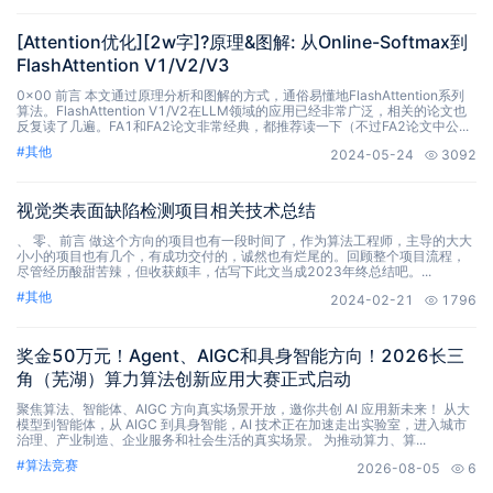
[Attention优化][2w字]?原理&图解: 从Online-Softmax到
FlashAttention V1/V2/V3
0x00 前言 本文通过原理分析和图解的方式，通俗易懂地FlashAttention系列
算法。FlashAttention V1/V2在LLM领域的应用已经非常广泛，相关的论文也
反复读了几遍。FA1和FA2论文非常经典，都推荐读一下（不过FA2论文中公...
#
其他
2024-05-24
3092
视觉类表面缺陷检测项目相关技术总结
、 零、前言 做这个方向的项目也有一段时间了，作为算法工程师，主导的大大
小小的项目也有几个，有成功交付的，诚然也有烂尾的。回顾整个项目流程，
尽管经历酸甜苦辣，但收获颇丰，估写下此文当成2023年终总结吧。...
#
其他
2024-02-21
1796
奖金50万元！Agent、AIGC和具身智能方向！2026长三
角（芜湖）算力算法创新应用大赛正式启动
聚焦算法、智能体、AIGC 方向真实场景开放，邀你共创 AI 应用新未来！ 从大
模型到智能体，从 AIGC 到具身智能，AI 技术正在加速走出实验室，进入城市
治理、产业制造、企业服务和社会生活的真实场景。 为推动算力、算...
#
算法竞赛
2026-08-05
6