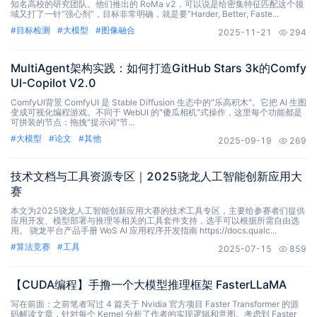
知名高校的研究团队。他们推出的 RoMa v2，可以说是给密集特征匹配这个领
域又打了一针“强心剂”，目标非常明确，就是要“Harder, Better, Faste...
#
目标检测
#
大模型
#
图像融合
2025-11-21
294
MultiAgent架构实践：如何打造GitHub Stars 3k的Comfy
UI-Copilot V2.0
ComfyUI背景 ComfyUI 是 Stable Diffusion 生态中的"乐高积木"。它把 AI 生图
变成可视化编程游戏。不同于 WebUI 的"傻瓜相机"式操作，这里每个功能都是
可拼装的节点：拖拽"提示词"节...
#
大模型
#
论文
#
其他
2025-09-19
269
技术文档与工具资源专区｜2025骁龙人工智能创新应用大
赛
本文为2025骁龙人工智能创新应用大赛的技术工具专区，主要给参赛者们提供
应用开发、模型部署与推理等相关的工具套件支持，选手可以根据所需自由选
用。 骁龙平台产品手册 WoS AI 应用程序开发指南 https://docs.qualc...
#
算法竞赛
#
工具
2025-07-15
859
【CUDA编程】手撸一个大模型推理框架 FasterLLaMA
写在前面：之前笔者写过 4 篇关于 Nvidia 官方项目 Faster Transformer 的源
码解读文章，针对每个 Kernel 分析了作者的实现逻辑和意图。考虑到 Faster