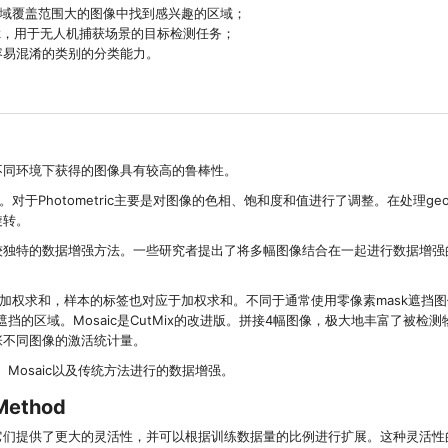
在区域覆盖范围大的图像中找到感兴趣的区域；
rick，用于无人机捕获场景的目标检测任务；
提高对一些容易混淆的类别的分类能力。
不同环境下获得的图像具有较高的鲁棒性。
泛使用。对于Photometric主要是对图像的色相、饱和度和值进行了调整。在处理geom
旋转。
较独特的数据增强方法。一些研究者提出了将多幅图像结合在一起进行数据增强
机加权求和，样本的标签也对应于加权求和。不同于通常使用零像素mask遮挡
遮挡的区域。Mosaic是CutMix的改进版。拼接4幅图像，极大地丰富了被检
层上4张不同图像的激活统计量。
p、Mosaic以及传统方法进行的数据增强。
 Method
它们提供了更大的灵活性，并可以根据训练数据量的比例进行扩展。这种灵活性