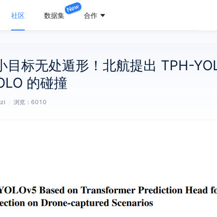
社区
数据集
合作
目标无处遁形！北航提出 TPH-YO
YOLO 的碰撞
zi
浏览：
6010