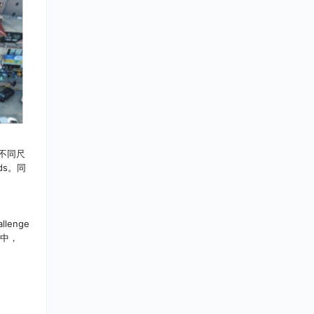
测不同尺
ads。同
。
lenge
1中，