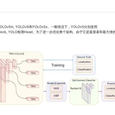
LOv5m, YOLOv5l和YOLOv5x。一般情况下，YOLOv5分别使用
ANet为Neck, YOLO检测Head。为了进一步优化整个架构。由于它是最显著和最方便的