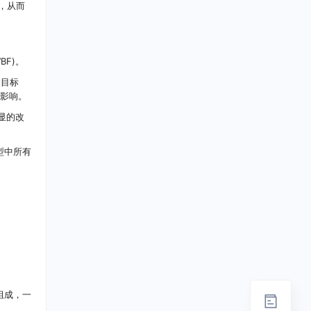
，从而
BF)。
个目标
的影响。
明显的改
型中所有
组成，一