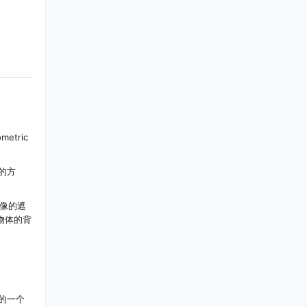
etric
的方
图像的遮
测物体的背
的一个