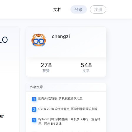
文档
登录
注册
消息中心
chengzi
LO
278
548
获赞
文章
暂无新消息通知
作者文章
查看历史消息
国内外优秀的计算机视觉团队汇总
1
CVPR 2020 论文大盘点-医学影像处理识别篇
2
PyTorch 并行训练指南：单机多卡并行、混合精
3
度、同步 BN 训练