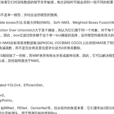
意味着它们对训练数据的细节非常敏感，每次训练时可能会得到一组不同的权重
。
而不是单一模型，并结合这些模型的预测。
xes方法:非最大抑制(NMS)、Soft-NMS、Weighted Boxes Fusion(W
ersection Over Union(IoU)大于某个阈值，则认为它们属于同一个对象。对于每
ox。因此，box过滤过程依赖于这个单一IoU阈值的选择，这对模型性能有很大
t-NMS在标准基准数据集(如PASCAL VOC和MS COCO)上比传统NMS有了
置衰减函数，而不是完全将其置信度评分设为0并将其删除。
-NMS都排除了一些框，而WBF将所有框合并形成最终结果。因此，它可以解决模
集成，其性能明显优于NMS。
ed-YOLOv4、EfficientDet。
Ov5。
pPoints。
RNet、PENet、CenterNet等。但从组件的角度来看，它们通常由2部分
部分是检测头，用于预测目标的类和Box。