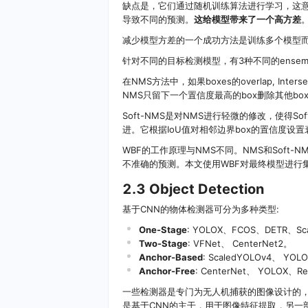
缺点是，它们通过随机训练算法进行学习，这
导致不同的预测。
这给模型带来了一个高方差
减少模型方差的一个成功方法是训练多个模型
针对不同的目标检测模型，有3种不同的ensemble bo
在NMS方法中，如果boxes的overlap, Int
NMS只留下一个置信度最高的box删除其他b
Soft-NMS是对NMS进行轻微的修改，使得Sof
进。它根据IoU值对相邻边界box的置信度设
WBF的工作原理与NMS不同。NMS和Soft
不准确的预测。本文使用WBF对最终模型进行
2.3 Object Detection
基于CNN的物体检测器可分为多种类型:
One-Stage
: YOLOX、FCOS、DETR、Scal
Two-Stage
: VFNet、 CenterNet2。
Anchor-Based
: ScaledYOLOv4、 YOL
Anchor-Free
: CenterNet、 YOLOX、Re
一些检测器是专门为无人机捕获的图像设计的，如R
是基于CNN的主干，用于图像特征提取，另一