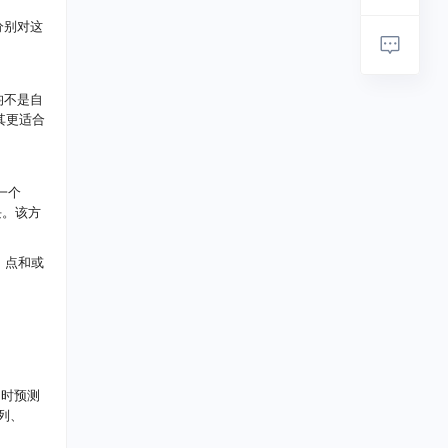
分别对这
等，均不是自
其更适合
一个
块。该方
接、点和或
同时预测
系列、