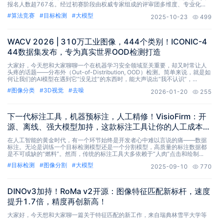
报名人数超767名。经过初赛阶段由权威专家组成的评审团多维度、专业化...
#
算法竞赛
#
目标检测
#
大模型
2025-10-23
499
WACV 2026 | 310万工业图像，444个类别！ICONIC-4
44数据集发布，专为真实世界OOD检测打造
大家好，今天想和大家聊聊一个在机器学习安全领域至关重要，却又时常让人
头疼的话题——分布外（Out-of-Distribution, OOD）检测。简单来说，就是如
何让我们的AI模型在遇到它“没见过”的东西时，能大声说出“我不认识”，...
#
图像分类
#
3D视觉
#
去噪
2026-01-20
255
下一代标注工具，机器预标注，人工精修！VisioFirm：开
源、离线、强大模型加持，这款标注工具让你的人工成本降
低90%！
在人工智能的黄金时代，有一个环节始终是开发者心中难以言说的痛——数据
标注。无论是训练一个目标检测模型还是一个分割模型，高质量的标注数据都
是不可或缺的“燃料”。然而，传统的标注工具大多依赖于“人肉”点击和绘制...
#
目标检测
#
图像分割
#
大模型
2025-09-10
770
DINOv3加持！RoMa v2开源：图像特征匹配新标杆，速度
提升1.7倍，精度再创新高！
大家好，今天想和大家聊一篇关于特征匹配的新工作，来自瑞典林雪平大学等