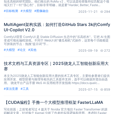
知名高校的研究团队。他们推出的 RoMa v2，可以说是给密集特征匹配这个领
域又打了一针“强心剂”，目标非常明确，就是要“Harder, Better, Faste...
#
目标检测
#
大模型
#
图像融合
2025-11-21
294
MultiAgent架构实践：如何打造GitHub Stars 3k的Comfy
UI-Copilot V2.0
ComfyUI背景 ComfyUI 是 Stable Diffusion 生态中的"乐高积木"。它把 AI 生图
变成可视化编程游戏。不同于 WebUI 的"傻瓜相机"式操作，这里每个功能都是
可拼装的节点：拖拽"提示词"节...
#
大模型
#
论文
#
其他
2025-09-19
272
技术文档与工具资源专区｜2025骁龙人工智能创新应用大
赛
本文为2025骁龙人工智能创新应用大赛的技术工具专区，主要给参赛者们提供
应用开发、模型部署与推理等相关的工具套件支持，选手可以根据所需自由选
用。 骁龙平台产品手册 WoS AI 应用程序开发指南 https://docs.qualc...
#
算法竞赛
#
工具
2025-07-15
859
【CUDA编程】手撸一个大模型推理框架 FasterLLaMA
写在前面：之前笔者写过 4 篇关于 Nvidia 官方项目 Faster Transformer 的源
码解读文章，针对每个 Kernel 分析了作者的实现逻辑和意图。考虑到 Faster