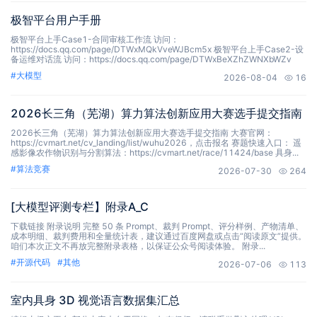
极智平台用户手册
极智平台上手Case1-合同审核工作流 访问：
https://docs.qq.com/page/DTWxMQkVveWJBcm5x 极智平台上手Case2-设
备运维对话流 访问：https://docs.qq.com/page/DTWxBeXZhZWNXbWZv
#
大模型
2026-08-04
16
2026长三角（芜湖）算力算法创新应用大赛选手提交指南
2026长三角（芜湖）算力算法创新应用大赛选手提交指南 大赛官网：
https://cvmart.net/cv_landing/list/wuhu2026，点击报名 赛题快速入口： 遥
感影像农作物识别与分割算法：https://cvmart.net/race/11424/base 具身...
#
算法竞赛
2026-07-30
264
[大模型评测专栏】附录A_C
下载链接 附录说明 完整 50 条 Prompt、裁判 Prompt、评分样例、产物清单、
成本明细、裁判费用和全量统计表，建议通过百度网盘或点击“阅读原文”提供。
咱们本次正文不再放完整附录表格，以保证公众号阅读体验。 附录...
#
开源代码
#
其他
2026-07-06
113
室内具身 3D 视觉语言数据集汇总