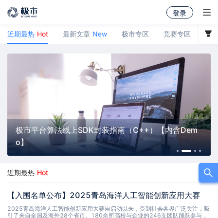
登录
近期最热
Hot
最新文章
New
极市专区
竞赛专区
极
消息中心
暂无新消息通知
极市平台算法线上SDK封装指南（C++）【内含Dem
o】
查看历史消息
近期最热
Hot
【入围名单公布】2025青岛海洋人工智能创新应用大赛
2025青岛海洋人工智能创新应用大赛自启动以来，受到社会各界广泛关注，吸
引了来自全国及海外28个省市、180余所高校与企业的246支团队踊跃参与，