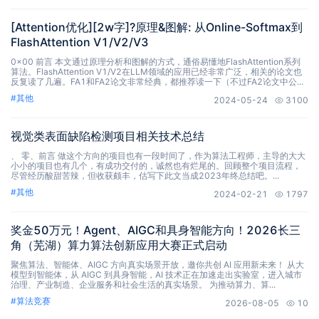
[Attention优化][2w字]?原理&图解: 从Online-Softmax到
FlashAttention V1/V2/V3
0x00 前言 本文通过原理分析和图解的方式，通俗易懂地FlashAttention系列
算法。FlashAttention V1/V2在LLM领域的应用已经非常广泛，相关的论文也
反复读了几遍。FA1和FA2论文非常经典，都推荐读一下（不过FA2论文中公...
#
其他
2024-05-24
3100
视觉类表面缺陷检测项目相关技术总结
、 零、前言 做这个方向的项目也有一段时间了，作为算法工程师，主导的大大
小小的项目也有几个，有成功交付的，诚然也有烂尾的。回顾整个项目流程，
尽管经历酸甜苦辣，但收获颇丰，估写下此文当成2023年终总结吧。...
#
其他
2024-02-21
1797
奖金50万元！Agent、AIGC和具身智能方向！2026长三
角（芜湖）算力算法创新应用大赛正式启动
聚焦算法、智能体、AIGC 方向真实场景开放，邀你共创 AI 应用新未来！ 从大
模型到智能体，从 AIGC 到具身智能，AI 技术正在加速走出实验室，进入城市
治理、产业制造、企业服务和社会生活的真实场景。 为推动算力、算...
#
算法竞赛
2026-08-05
10