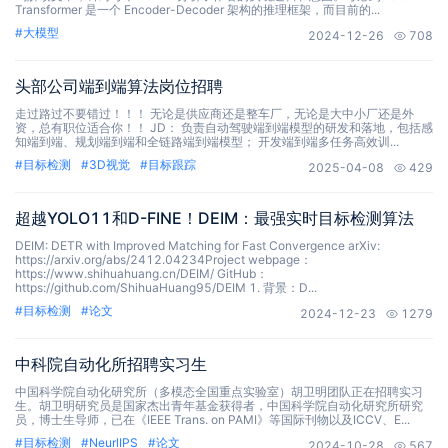
Transformer 是一个 Encoder-Decoder 架构的推理框架，而目前的...
#
大模型
2024-12-26
708
头部公司端到端算法岗位招聘
走过路过不要错过！！！ 无论是供应商还是整车厂，无论是大中小厂还是外
资，总有职位适合你！！ JD： 负责自动驾驶端到端模型的研发和落地，包括感
知端到端、规划端到端和全链路端到端模型； 开发端到端多任务高效训...
#
目标检测
#
3D视觉
#
目标跟踪
2025-04-08
429
超越YOLO11和D-FINE！DEIM：最强实时目标检测算法
DEIM: DETR with Improved Matching for Fast Convergence arXiv:
https://arxiv.org/abs/2412.04234Project webpage：
https://www.shihuahuang.cn/DEIM/ GitHub：
https://github.com/ShihuaHuang95/DEIM 1. 背景：D...
#
目标检测
#
论文
2024-12-23
1279
中科院自动化所招聘实习生
中国科学院自动化研究所（多模态全国重点实验室）胡卫明团队正在招聘实习
生。胡卫明研究员是国家杰出青年基金获得者，中国科学院自动化研究所研究
员，博士生导师，已在《IEEE Trans. on PAMI》等国际刊物以及ICCV、E...
#
目标检测
#
NeurlIPS
#
论文
2024-10-28
567