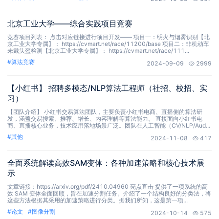
北京工业大学——综合实践项目竞赛
竞赛项目列表： 点击对应链接进行项目开发—— 项目一：明火与烟雾识别【北
京工业大学专属】： https://cvmart.net/race/11200/base 项目二：非机动车
未戴头盔检测【北京工业大学专属】： https://cvmart.net/race/111...
#
算法竞赛
2024-09-09
2999
【小红书】 招聘多模态/NLP算法工程师（社招、校招、实
习）
【团队介绍】 小红书交易算法团队，主要负责小红书电商、直播侧的算法研
发，涵盖交易搜索、推荐、增长、内容理解等算法能力。 直接面向小红书电
商、直播核心业务，技术应用落地场景广泛。团队在人工智能（CV/NLP/Aud...
#
其他
2024-11-08
417
全面系统解读高效SAM变体：各种加速策略和核心技术展
示
文章链接：https://arxiv.org/pdf/2410.04960 亮点直击 提供了一项系统的高
效 SAM 变体全面回顾，旨在加速分割任务。介绍了一个结构良好的分类法，将
这些方法根据其采用的加速策略进行分类。据我们所知，这是第一项...
#
论文
#
图像分割
2024-10-14
575